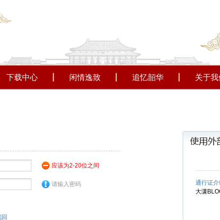
下载中心
闲情逸致
追忆韶华
关于我
应该为2-20位之间
通行证介
请输入密码
大潇BL
找回